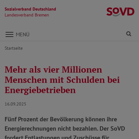
Sozialverband Deutschland
L
Landesverband Bremen
Direkt zu den Inhalten springen
Fi
MENÜ
Startseite
Mehr als vier Millionen
Menschen mit Schulden bei
Energiebetrieben
16.09.2025
Fünf Prozent der Bevölkerung können ihre
Energierechnungen nicht bezahlen. Der SoVD
fordert Entlastungen und Zuschüsse für