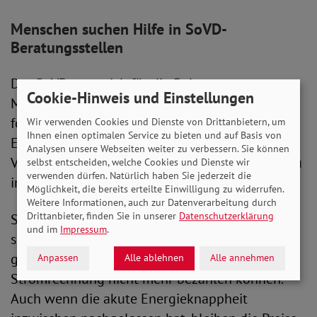
Menschen suchen Hilfe in SoVD-
Beratungsstellen
Der SoVD setzt sich für die Belange von
Cookie-Hinweis und Einstellungen
Menschen mit niedrigen Einkommen ein und
fordert gezielte Unterstützung im Kampf gegen
Wir verwenden Cookies und Dienste von Drittanbietern, um
Ihnen einen optimalen Service zu bieten und auf Basis von
Energiearmut. Im Mai äußerte sich die SoVD-
Analysen unsere Webseiten weiter zu verbessern. Sie können
Vorstandsvorsitzende Michaela Engelmeier dazu
selbst entscheiden, welche Cookies und Dienste wir
verwenden dürfen. Natürlich haben Sie jederzeit die
in einem Gespräch mit dem Deutschlandfunk.
Möglichkeit, die bereits erteilte Einwilligung zu widerrufen.
Weitere Informationen, auch zur Datenverarbeitung durch
Drittanbieter, finden Sie in unserer
Datenschutzerklärung
Sie betonte: „In unseren SoVD-Beratungsstellen
und im
Impressum
.
suchen immer noch viele Menschen mit
geringem Einkommen Hilfe, weil sie ihre
Anpassen
Alle ablehnen
Alle annehmen
Stromrechnung nicht mehr bezahlen können.
Auch wenn die akute Energieknappheit