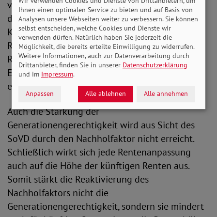
Wir verwenden Cookies und Dienste von Drittanbietern, um
verstärkt würde. Mal davon abgesehen, dass in
Ihnen einen optimalen Service zu bieten und auf Basis von
der Vergangenheit bereits zahlreiche
Analysen unsere Webseiten weiter zu verbessern. Sie können
selbst entscheiden, welche Cookies und Dienste wir
Kürzungsfaktoren in der
verwenden dürfen. Natürlich haben Sie jederzeit die
Rentenanpassungsformel, wie zum Beispiel der
Möglichkeit, die bereits erteilte Einwilligung zu widerrufen.
Weitere Informationen, auch zur Datenverarbeitung durch
Riester- und der Nachhaltigkeitsfaktor, die
Drittanbieter, finden Sie in unserer
Datenschutzerklärung
Entwicklung der Renten gebremst haben“,
und im
Impressum
.
erläutert Bauer weiter.
Anpassen
Alle ablehnen
Alle annehmen
Auch die Stärkung der
Generationengerechtigkeit wird aus Sicht des
SoVD durch den Nachholfaktor nicht erreicht.
Schließlich wirkt sich jede Rentenanpassung
auch auf die Höhe der künftigen Renten aus.
Somit stärkt die Reaktivierung des
Nachholfaktors nicht die
Generationengerechtigkeit, sondern sie mindert