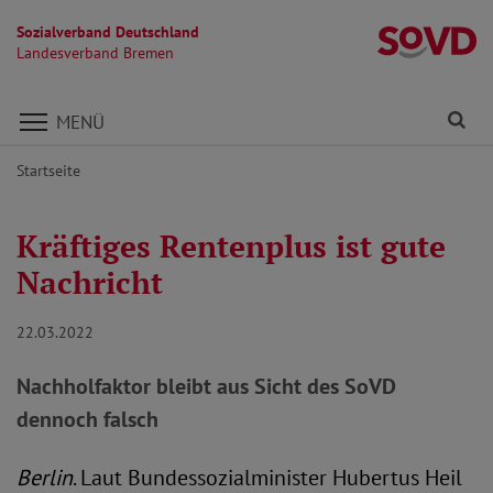
Sozialverband Deutschland
L
Landesverband Bremen
Direkt zu den Inhalten springen
Fi
MENÜ
Startseite
Kräftiges Rentenplus ist gute
Nachricht
22.03.2022
Nachholfaktor bleibt aus Sicht des SoVD
dennoch falsch
Berlin
. Laut Bundessozialminister Hubertus Heil