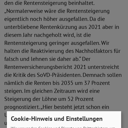
den die Rentensteigerung beinhaltet.
„Normalerweise wäre die Rentensteigerung
eigentlich noch höher ausgefallen. Da die
unterbliebene Rentenkürzung aus 2021 aber in
diesem Jahr nachgeholt wird, ist die
Rentensteigerung geringer ausgefallen. Wir
halten die Reaktivierung des Nachholfaktors für
falsch und lehnen sie daher ab.“ Der
Rentenversicherungsbericht 2021 unterstreicht
die Kritik des SoVD-Präsidenten. Demnach sollen
nämlich die Renten bis 2035 um 37 Prozent
steigen. Im gleichen Zeitraum wird eine
Steigerung der Löhne um 52 Prozent
prognostiziert. „Hier besteht jetzt schon ein
Ungleichgewicht zu Lasten der Rentnerinnen
Cookie-Hinweis und Einstellungen
und Rentner, das mit dem Nachholfaktor noch