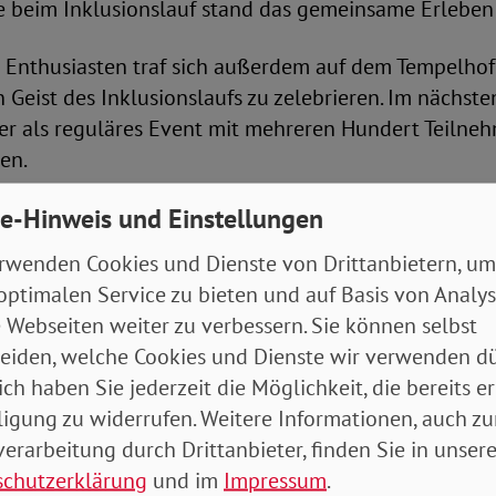
ie beim Inklusionslauf stand das gemeinsame Erleben
 Enthusiasten traf sich außerdem auf dem Tempelhof
n Geist des Inklusionslaufs zu zelebrieren. Im nächste
der als reguläres Event mit mehreren Hundert Teiln
en.
e-Hinweis und Einstellungen
t hochkarätiger Unterstützung
rwenden Cookies und Dienste von Drittanbietern, um
“ steht unter prominenter Schirmherrschaft. Der SoV
optimalen Service zu bieten und auf Basis von Analy
ühere Bundesministerin und heute Vorsitzende der
 Webseiten weiter zu verbessern. Sie können selbst
g Lebenshilfe, und Jan Haller, Kapitän der deutsche
eiden, welche Cookies und Dienste wir verwenden dü
ball-Nationalmannschaft und paralympischer Athlet,
ich haben Sie jederzeit die Möglichkeit, die bereits er
ligung zu widerrufen. Weitere Informationen, auch zu
ment sagte Ulla Schmidt: „Alle Menschen gehören d
erarbeitung durch Drittanbieter, finden Sie in unsere
sere Gesellschaft ist vielfältig und bunt – und diese V
schutzerklärung
und im
Impressum
.