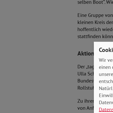
selben Boot“. W
Eine Gruppe von
kleinen Kreis de
hoffentlich wie
stattfinden könn
Cooki
Aktionstag mi
Wir ve
Der „tag des wir
einen 
Ulla Schmidt, fr
unsere
Bundesvereinigun
entsch
Rollstuhlbasket
Natürl
Einwil
Zu ihrem Engage
Datenv
von Anfang an. Un
Daten