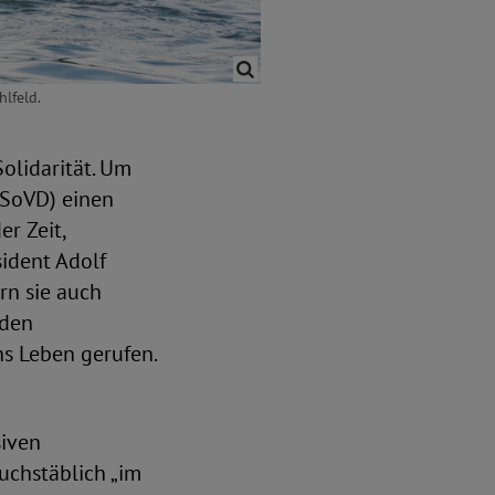
lfeld.
Solidarität. Um
(SoVD) einen
r Zeit,
sident Adolf
rn sie auch
 den
ns Leben gerufen.
siven
uchstäblich „im