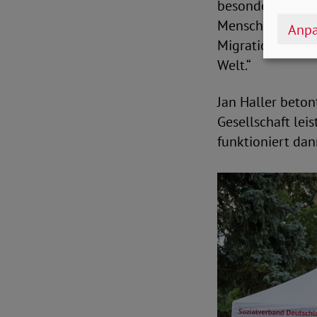
besonderer Reic
Menschen unters
Anpa
Migrationshinter
Welt.“
Jan Haller beton
Gesellschaft leis
funktioniert dan