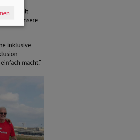
derung,
enschen mit
hmen
 prägen unsere
ne inklusive
klusion
 einfach macht.“