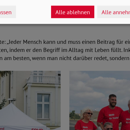
htum: Junge und Alte, Menschen mit und ohne Behin
chiedlicher sexueller Orientierung und Identität, M
ssen
Alle ablehnen
Alle anne
grund. Sie alle gehören selbstverständlich dazu und
te: „Jeder Mensch kann und muss einen Beitrag für ei
ten, indem er den Begriff im Alltag mit Leben füllt. In
n am besten, wenn man nicht darüber redet, sondern