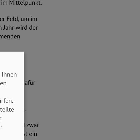
 im Mittelpunkt.
er Feld, um im
n Jahr wird der
ehmenden
 Ihnen
D konnte dafür
sen
n
rfen.
 gewinnen.
teilte
r
azu – und zwar
r
ielfalt ist ein