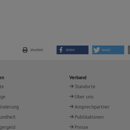
drucken
teilen
tweet
en
Verband
te
Standorte
ege
Über uns
inderung
Ansprechpartner
undheit
Publikationen
gergeld
Presse