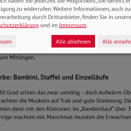
ich haben Sie jederzeit die Möglichkeit, die bereits er
ligung zu widerrufen. Weitere Informationen, auch zu
t längst nicht überall so selbstverständlich. Dabei se
erarbeitung durch Drittanbieter, finden Sie in unsere
err, „kein Nice-to-have oder eine Kür, sondern grund
schutzerklärung
und im
Impressum
.
schen.“ Es müsse aber täglich erkämpft werden.
 Inklusionslauf beispielhaft verkörpert, brachte vor
ssen
Alle ablehnen
Alle anne
rie-Musiketage herüber: mit einem eigens komponiert
zum Mitsingen.
be: Bambini, Staffel und Einzelläufe
“ 30 Grad schien das zwar unnötig – doch Aufwärm-Ü
rachten die Muskeln auf Trab und gute Stimmung. Di
teten dann mit den Kleinsten: im „Bambinilauf“ über 
ährige machten mit. Manchmal mussten die Erwachse