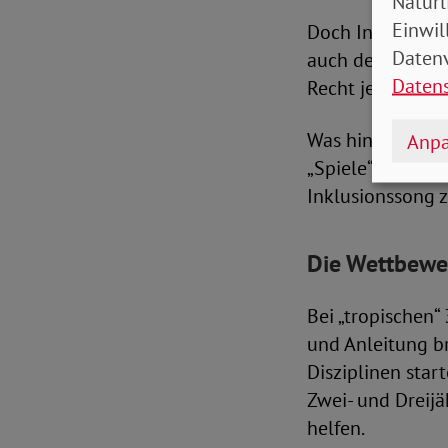
Natürl
Einwil
Doch Inklusion is
Datenv
auch der Schirmh
Daten
Recht jedes Men
Was hingegen der
Anpa
„Spiele“ die Kif
Inklusionssong 
Die Wettbewer
Bei „tropischen
und Anleitung b
Disziplinen star
Zwei- und Dreij
helfen.