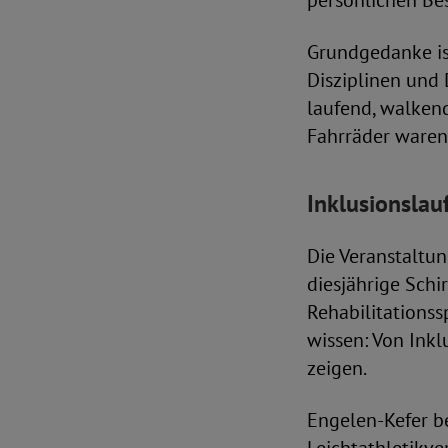
persönlichen Bes
Grundgedanke is
Disziplinen und 
laufend, walkend
Fahrräder waren 
Inklusionslau
Die Veranstaltu
diesjährige Schi
Rehabilitationss
wissen: Von Inkl
zeigen.
Engelen-Kefer b