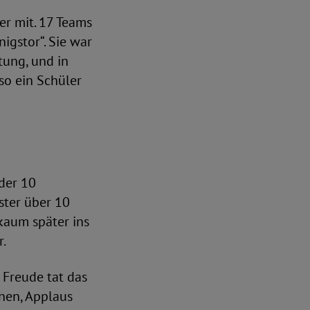
er mit. 17 Teams
igstor“. Sie war
tung, und in
 so ein Schüler
oder 10
ster über 10
kaum später ins
r.
 Freude tat das
nen, Applaus