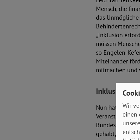
Leichtathletikve
Mensch, die fina
das Unmögliche 
Behindertenrecht
„Inklusion erfor
müssen Menschen
so Engelen-Kefer
Miteinander förd
mitmachen und w
Inklusion ist
Cooki
Wir ve
Nun hat diese I
einen 
Veranstaltung: „
unsere
Bundestagsabgeo
entsch
gehabt, dass das 