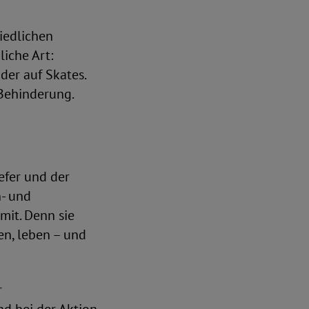
iedlichen
iche Art:
der auf Skates.
 Behinderung.
efer und der
n- und
mit. Denn sie
en, leben – und
r