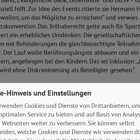
rband, Evangelische Bank, Lebenshilfe und DBSV – u
nziell hilft. Zur Idee des Events zitierte sie Hermann
wollen, um das Mögliche zu erreichen!“ und verwies 
skonvention. Das Teilhaberecht gelte auch für Sporta
dert ein erhebliches Umdenken: Die gesellschaftliche
 mit Behinderungen die gleichberechtigte Teilnahm
. Der Lauf wolle Berührungsängste abbauen und ein v
ern, angefangen bei den Kindern. Das sei Inklusion: 
ird ohne Diskriminierung als Beteiligter gesehen.“
 keine Kür, sondern ein Menschenrecht
e-Hinweis und Einstellungen
rwenden Cookies und Dienste von Drittanbietern, um
dee auch die Pandemie-Lücke überdauert. Mutlu lobte
optimalen Service zu bieten und auf Basis von Analy
Ich war vor sieben Jahren beim Startschuss dabei, als
 Webseiten weiter zu verbessern. Sie können selbst
rdneter war, und da hab‘ ich mich sehr gefreut und 
eiden, welche Cookies und Dienste wir verwenden dü
eine Tradition wird.“