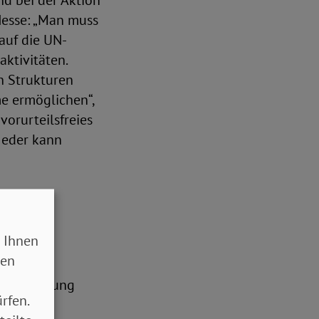
nd bei der Aktion
 Hesse: „Man muss
auf die UN-
ktivitäten.
n Strukturen
e ermöglichen“,
orurteilsfreies
„Jeder kann
 Ihnen
 die
sen
 ich noch
die Hoffnung
rfen.