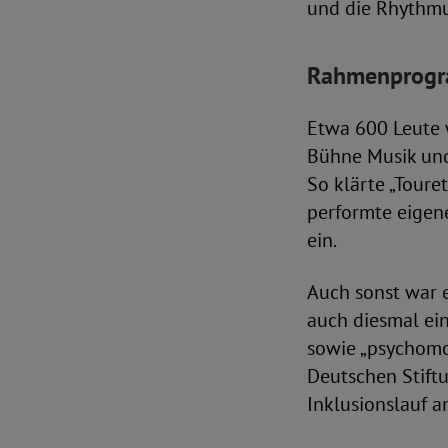
und die Rhythmu
Rahmenprogra
Etwa 600 Leute 
Bühne Musik und 
So klärte „Toure
performte eigene
ein.
Auch sonst war e
auch diesmal ei
sowie „psychomot
Deutschen Stift
Inklusionslauf a