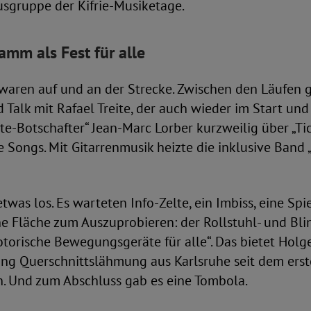
sgruppe der Kifrie-Musiketage.
mm als Fest für alle
waren auf und an der Strecke. Zwischen den Läufen g
Talk mit Rafael Treite, der auch wieder im Start und 
tte-Botschafter“ Jean-Marc Lorber kurzweilig über „Ti
 Songs. Mit Gitarrenmusik heizte die inklusive Band 
twas los. Es warteten Info-Zelte, ein Imbiss, eine Spi
ne Fläche zum Auszuprobieren: der Rollstuhl- und Bl
orische Bewegungsgeräte für alle“. Das bietet Holg
ung Querschnittslähmung aus Karlsruhe seit dem ers
n. Und zum Abschluss gab es eine Tombola.