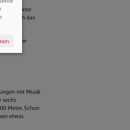
teilte
r
i sie, betonte
r
gesetzlich das
 Beginn der
hmen
en
bungen mit Musik
e sechs
300 Meter. Schon
nen etwas