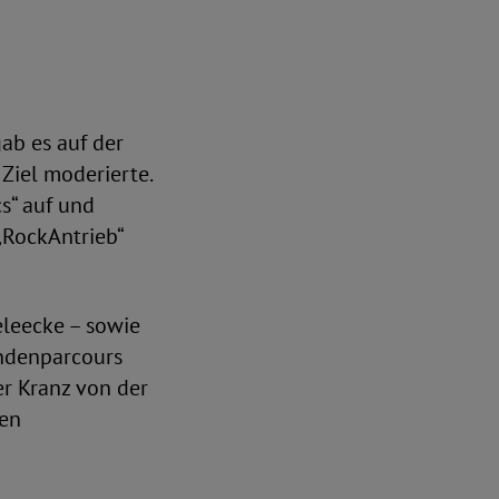
ab es auf der
Ziel moderierte.
cs“ auf und
„RockAntrieb“
eleecke – sowie
indenparcours
er Kranz von der
ten