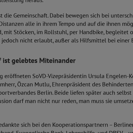
tleistung heraus.
t die Gemeinschaft. Dabei bewegen sich bei untersch
Distanzen alle in ihrem Tempo und auf die ihnen mögl
, mit Stöcken, im Rollstuhl, per Handbike, begleitet o
jedoch nicht erlaubt, außer als Hilfsmittel bei einer
f ist gelebtes Miteinander
ng eröffneten SoVD-Vizepräsidentin Ursula Engelen-K
rmherr, Özcan Mutlu, Ehrenpräsident des Behinderte
portverbandes Berlin. Beide liefen später auch selbst 
usion darf man nicht nur reden, man muss sie umsetz
edankte sich bei den Kooperationspartnern – Berline