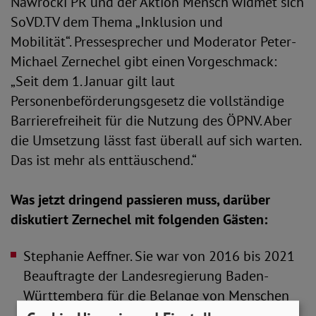
Nawrocki PR und der Aktion Mensch widmet sich
SoVD.TV dem Thema „Inklusion und
Mobilität“. Pressesprecher und Moderator Peter-
Michael Zernechel gibt einen Vorgeschmack:
„Seit dem 1. Januar gilt laut
Personenbeförderungsgesetz die vollständige
Barrierefreiheit für die Nutzung des ÖPNV. Aber
die Umsetzung lässt fast überall auf sich warten.
Das ist mehr als enttäuschend.“
Was jetzt dringend passieren muss, darüber
diskutiert Zernechel mit folgenden Gästen:
Stephanie Aeffner. Sie war von 2016 bis 2021
Beauftragte der Landesregierung Baden-
Württemberg für die Belange von Menschen
mit Behinderungen. Seit 2021 sitzt sie für die