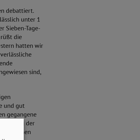
 debattiert.
ässlich unter 1
er Sieben-Tage-
rüßt die
Ostern hatten wir
verlässliche
fende
ngewiesen sind,
igen
e und gut
ren gegangene
inhaltung der
treter*innen