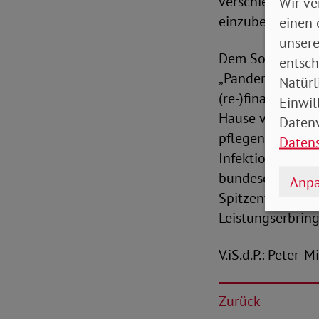
verschiedener I
Wir ve
einzubeziehen.
einen 
unsere
Dem SoVD-Präsid
entsch
„Pandemiebeding
Natürl
(re-)finanziert 
Einwil
Hause versorgt. 
Datenv
pflegende Angeh
Daten
Infektionsgesche
bundeseinheitli
Anpa
Spitzenverband 
Leistungserbrin
V.iS.d.P.: Peter-
Zurück