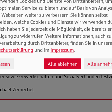
nteressengruppen besser bei der Pandemiebekämpfu
rwenden Cookies und Dienste von Drittanbietern, um
optimalen Service zu bieten und auf Basis von Analy
 Webseiten weiter zu verbessern. Sie können selbst
enten ist darüber hinaus eines besonders wichtig:
eiden, welche Cookies und Dienste wir verwenden dü
te Kosten müssen zwingend komplett aus Steuermit
ich haben Sie jederzeit die Möglichkeit, die bereits er
werden. Rund 80 Prozent aller pflegebedürftigen Per
ligung zu widerrufen. Weitere Informationen, auch zu
Da kann ein Angebot auf infektionshygienische Beratu
erarbeitung durch Drittanbieter, finden Sie in unsere
örige und enge Kontaktpersonen - zu einer Verlang
schutzerklärung
und im
Impressum
.
hens beitragen. Das begrüßen wir ebenso, wie den V
che Versorgungsstandards für eine epidemische Notl
ssen
Alle ablehnen
Alle anne
der Krankenkassen, den einschlägigen Verbänden de
ger sowie Gewerkschaften und Sozialverbänden festz
Michael Zernechel