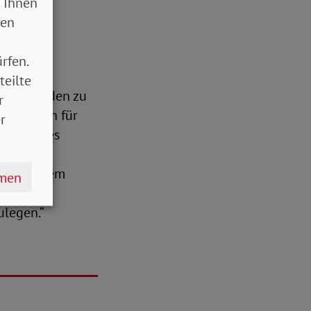
ng
 Ihnen
sen
rfen.
teln
teilte
sonen werden zu
r
ng - auch für
r
samung des
orschlag,
age mit dem
hmen
r
ulegen.“