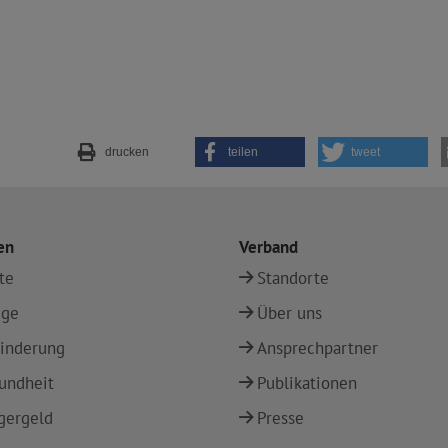
drucken
teilen
tweet
en
Verband
te
Standorte
ege
Über uns
inderung
Ansprechpartner
undheit
Publikationen
gergeld
Presse