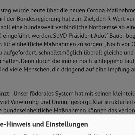
tag wurde heute über die neuen Corona-Maßnahmen
f der Bundesregierung hat zum Ziel, den R-Wert verl
 soll eine bundesweit verbindliche Notbremse ab ein
0 eingeführt werden. SoVD-Präsident Adolf Bauer beg
ich für einheitliche Maßnahmen zu sorgen: „Noch vor 
u aufgefordert, schnellstmöglich überall gleiche und 
 schaffen. Denn durch die immer noch schleppend lau
nd viele Menschen, die dringend auf eine Impfung a
nzt: „Unser föderales System hat mit seinen kleinteil
iel Verwirrung und Unmut gesorgt. Klar strukturiert
re bundeseinheitliche Maßnahmen können das verlo
evölkerung zurückgewinnen und die Akzeptanz zur E
e-Hinweis und Einstellungen
en.“ Deshalb ist es auch richtig und wichtig, die Ver