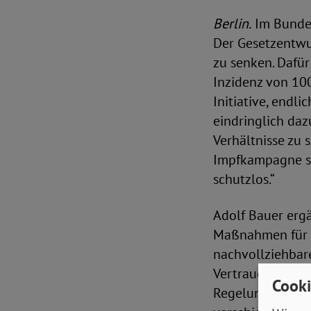
Berlin.
Im Bundes
Der Gesetzentwur
zu senken. Dafür
Inzidenz von 10
Initiative, endl
eindringlich daz
Verhältnisse zu
Impfkampagne si
schutzlos.“
Adolf Bauer ergä
Maßnahmen für v
nachvollziehba
Vertrauen der B
Cooki
Regelungen erhöh