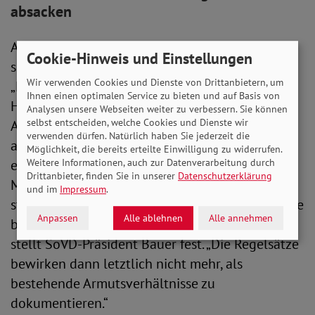
absacken
Auf das Niveau der Leistungsansprüche wirkt
Cookie-Hinweis und Einstellungen
sich zudem nachteilig aus, dass bei den
Wir verwenden Cookies und Dienste von Drittanbietern, um
„Konsumausgaben“ auch die Angaben von
Ihnen einen optimalen Service zu bieten und auf Basis von
Haushalten einfließen, die eigentlich einen
Analysen unsere Webseiten weiter zu verbessern. Sie können
selbst entscheiden, welche Cookies und Dienste wir
Anspruch auf Sozialleistungen hätten, diesen
verwenden dürfen. Natürlich haben Sie jederzeit die
aber aus Scham nicht geltend machen. Das gilt
Möglichkeit, die bereits erteilte Einwilligung zu widerrufen.
ebenso für die Angaben von Aufstocker*innen –
Weitere Informationen, auch zur Datenverarbeitung durch
Drittanbieter, finden Sie in unserer
Datenschutzerklärung
Menschen, die trotz Arbeit auf ergänzende
und im
Impressum
.
staatliche Hilfen angewiesen sind. „In der Summe
Anpassen
Alle ablehnen
Alle annehmen
besteht hier die Gefahr von Zirkelschlüssen“,
stellt SoVD-Präsident Bauer fest. „Die Regelsätze
bewirken dann letztlich nicht mehr, als
bestehende Armutsverhältnisse zu
dokumentieren.“