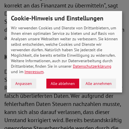
korrekt an das Finanzamt zu übermitteln“, sagt
Daniela Karbe-Geßler vom Bund der
Cookie-Hinweis und Einstellungen
Steuerzahler. Darum berechnen Finanzämter
Wir verwenden Cookies und Dienste von Drittanbietern, um
derzeit trotz der Gesetzesänderung noch Steuern
Ihnen einen optimalen Service zu bieten und auf Basis von
auf den Zuschlag.
Analysen unsere Webseiten weiter zu verbessern. Sie können
selbst entscheiden, welche Cookies und Dienste wir
verwenden dürfen. Natürlich haben Sie jederzeit die
Möglichkeit, die bereits erteilte Einwilligung zu widerrufen.
Korrektur läuft bereits
Weitere Informationen, auch zur Datenverarbeitung durch
Drittanbieter, finden Sie in unserer
Datenschutzerklärung
Die gute Nachricht: Laut dem Bund der
und im
Impressum
.
Steuerzahler arbeitet die Deutsche
Anpassen
Alle ablehnen
Alle annehmen
Rentenversicherung bereits an der Korrektur der
falsch überlieferten Daten. Wer aufgrund der
fehlerhaften Daten Steuern nachzahlen musste,
kann sich also darauf verlassen, dass dieser
Umstand korrigiert wird. Bereits bestandskräftig
gewordene Steuerbescheide werden durch die