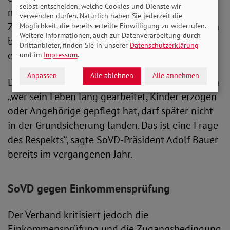
selbst entscheiden, welche Cookies und Dienste wir
mehr als 1.600 Euro Einkommen, fällt der
verwenden dürfen. Natürlich haben Sie jederzeit die
Zuschlag weg. Bei Ehepaaren liegen die Grenzen
Möglichkeit, die bereits erteilte Einwilligung zu widerrufen.
Weitere Informationen, auch zur Datenverarbeitung durch
bei 1.950 und 2.300 Euro. Dies wird mit durch
Drittanbieter, finden Sie in unserer
Datenschutzerklärung
eine Einkommensprüfung kontrolliert.
und im
Impressum
.
Anpassen
Alle ablehnen
Alle annehmen
Der SoVD begrüßt das Ziel der Grundrente, denn
„wer sein Leben lang gearbeitet, Kinder erzogen
oder Angehörige gepflegt hat, darf später nicht
in der Grundsicherung landen. Das ist eine Frage
des Respekts“, sagte SoVD-Präsident Adolf Bauer
bereits im vergangenen Jahr.
SoVD gegen Einkommensprüfung
Der Verband kritisiert jedoch die
Einkommensprüfung und die Zugangsbedingung