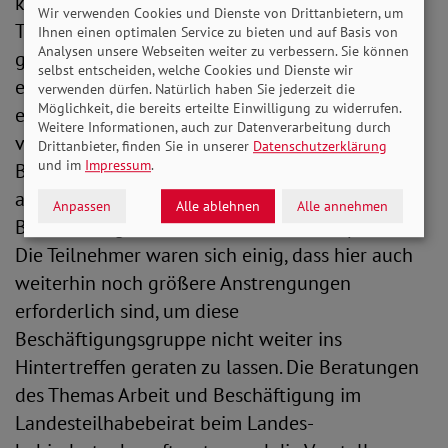
kommen kann, das die volle, gleichberechtigte
Wir verwenden Cookies und Dienste von Drittanbietern, um
Teilhabe von Menschen mit Behinderung in der
Ihnen einen optimalen Service zu bieten und auf Basis von
Analysen unsere Webseiten weiter zu verbessern. Sie können
gesellschaftlichen Wirklichkeit einen
selbst entscheiden, welche Cookies und Dienste wir
entscheidenden Schritt voranbringt. Frau Vogt
verwenden dürfen. Natürlich haben Sie jederzeit die
Möglichkeit, die bereits erteilte Einwilligung zu widerrufen.
erläuterte dazu u.a. den von der Fraktion
Weitere Informationen, auch zur Datenverarbeitung durch
vorgesehenen Antrag in der Bremischen
Drittanbieter, finden Sie in unserer
Datenschutzerklärung
und im
Impressum
.
Bürgerschaft. In diesem Zusammenhang wurde
auch die Si­tuation von Menschen mit
Anpassen
Alle ablehnen
Alle annehmen
Behinderung auf dem Arbeitsmarkt besprochen.
Die Teilnehmer waren sich einig, dass hier auch
weiterhin noch größere Anstrengun­gen
erforderlich sind, um diese
Beschäftigungsgruppe nicht weiter ins
Hintertreffen geraten zu las­sen. Die Beratungen
des Themas Arbeit und Beschäftigung im
Landesteilhabebeirat beim Landes­