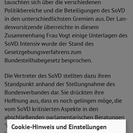
tauschten sich über die verschiedenen
Politikbereiche und die Beteiligungen des SoVD
in den unterschiedlichsten Gremien aus. Der Lan­
desvorsitzende überreichte in diesem
Zusammenhang Frau Vogt einige Unterlagen des
SoVD. Intensiv wurde der Stand des
Gesetzgebungsverfahrens zum
Bundesteilhabegesetz besprochen.
Die Vertreter des SoVD stellten dazu ihren
Standpunkt anhand der Stellungnahme des
Bundesverbandes dar. Sie drückten ihre
Hoffnung aus, dass es noch gelingen möge, die
vom SoVD kritisierten Aspekte in den
abschließenden parla­mentarischen Beratungen
"nachzubessern", damit es zu einem Gesetz
Cookie-Hinweis und Einstellungen