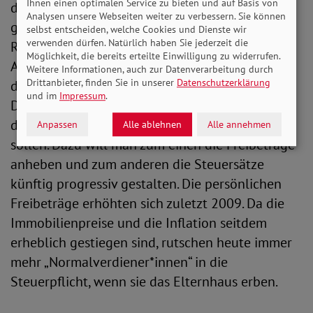
Ihnen einen optimalen Service zu bieten und auf Basis von
der Fortbestand von Unternehmen nicht
Analysen unsere Webseiten weiter zu verbessern. Sie können
gefährdet ist – ein Vorwurf, den
selbst entscheiden, welche Cookies und Dienste wir
verwenden dürfen. Natürlich haben Sie jederzeit die
Reformgegner*innen häufig ins Feld führen.
Möglichkeit, die bereits erteilte Einwilligung zu widerrufen.
Angedacht sind großzügige Stundungsmodelle,
Weitere Informationen, auch zur Datenverarbeitung durch
Drittanbieter, finden Sie in unserer
Datenschutzerklärung
die sich über Jahre erstrecken.
und im
Impressum
.
Das Reformpapier enthält weitere Regelungen,
die kleinere und mittlere Erbschaften entlasten
Anpassen
Alle ablehnen
Alle annehmen
sollen. Dazu will man zum einen die Freibeträge
anheben und zum anderen die Steuersätze
künftig progressiv gestalten. Die persönlichen
Freibeträge erhöhten sich zuletzt 2009. Da die
Immobilienpreise und die Inflation seitdem
erheblich gestiegen sind, rutschen heute immer
mehr „Normalverdiener*innen“ in die
Steuerpflicht, wenn sie das Elternhaus erben.