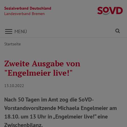
Sozialverband Deutschland
L
Landesverband Bremen
Direkt zu den Inhalten springen
Fi
MENÜ
Startseite
Zweite Ausgabe von
"Engelmeier live!"
13.10.2022
Nach 50 Tagen im Amt zog die SoVD-
Vorstandsvorsitzende Michaela Engelmeier am
18.10. um 13 Uhr in „Engelmeier live!“ eine
Zwischenbilanz.