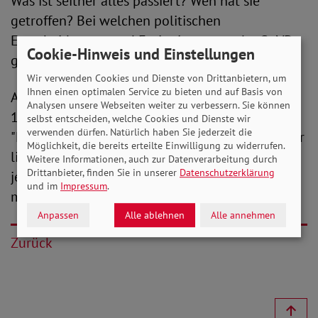
Was ist seither alles passiert? Wen hat sie
getroffen? Bei welchen politischen
Entscheidungen und Ereignissen war der SoVD
Cookie-Hinweis und Einstellungen
gefordert? Und natürlich: Was ist alles geplant?
Wir verwenden Cookies und Dienste von Drittanbietern, um
Ihnen einen optimalen Service zu bieten und auf Basis von
Antworten darauf gab Michaela Engelmeier am
Analysen unsere Webseiten weiter zu verbessern. Sie können
18. Oktober in der zweiten Ausgabe von
selbst entscheiden, welche Cookies und Dienste wir
verwenden dürfen. Natürlich haben Sie jederzeit die
"Engelmeier live". Die Sendung wurde wie immer
Möglichkeit, die bereits erteilte Einwilligung zu widerrufen.
live bei Youtube übertragen und kann dort auch
Weitere Informationen, auch zur Datenverarbeitung durch
Drittanbieter, finden Sie in unserer
Datenschutzerklärung
jetzt noch abgerufen werden. Zu der Sendung
und im
Impressum
.
mit Michaela Engelmeier gelangen Sie
hier
.
Anpassen
Alle ablehnen
Alle annehmen
Zurück