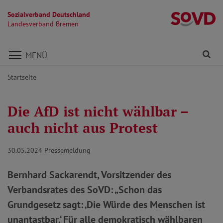
Sozialverband Deutschland
L
Landesverband Bremen
Direkt zu den Inhalten springen
Fi
MENÜ
Startseite
Die AfD ist nicht wählbar –
auch nicht aus Protest
30.05.2024
Pressemeldung
Bernhard Sackarendt, Vorsitzender des
Verbandsrates des SoVD: „Schon das
Grundgesetz sagt: ‚Die Würde des Menschen ist
unantastbar.‘ Für alle demokratisch wählbaren