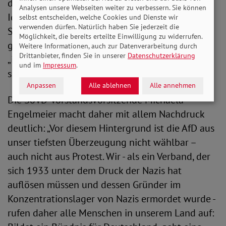
die Menschen ab, die mangels „deutscher
Analysen unsere Webseiten weiter zu verbessern. Sie können
Identität“ nicht dazugehören könnten. Für den
selbst entscheiden, welche Cookies und Dienste wir
verwenden dürfen. Natürlich haben Sie jederzeit die
Sozialstaat leitet die AfD daraus ab, dass
Möglichkeit, die bereits erteilte Einwilligung zu widerrufen.
gegenseitige Hilfe und Solidarität auf Personen
Weitere Informationen, auch zur Datenverarbeitung durch
Drittanbieter, finden Sie in unserer
Datenschutzerklärung
„innerhalb unseres Volkes“ beschränkt werden
und im
Impressum
.
sollte.
Anpassen
Alle ablehnen
Alle annehmen
Die SoVD-Vorstandsvorsitzende Michaela
Engelmeier macht daher mit allem Nachdruck
deutlich: „Vor diesem Hintergrund ist die AfD aus
unser tiefsten Überzeugung nicht wählbar –
auch nicht aus Protest. Wir - als ein Verband, der
sich 1933 unter dem Druck der Nazis hat
auflösen müssen und dessen Gründer im
Konzentrationslager von Nazis ermordet wurde -
rufen daher alle Menschen in unserem Land auf: