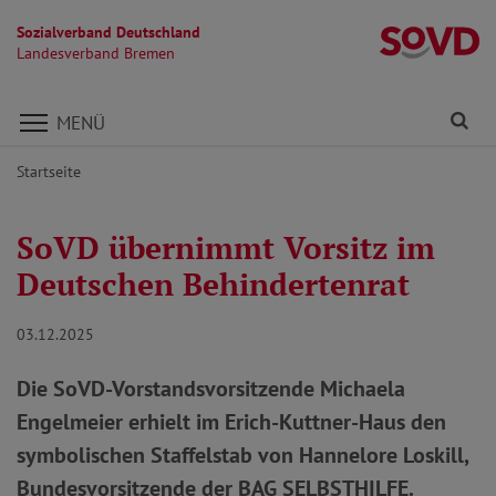
Sozialverband Deutschland
L
Landesverband Bremen
Direkt zu den Inhalten springen
Fi
MENÜ
Startseite
SoVD übernimmt Vorsitz im
Deutschen Behindertenrat
03.12.2025
Die SoVD-Vorstandsvorsitzende Michaela
Engelmeier erhielt im Erich-Kuttner-Haus den
symbolischen Staffelstab von Hannelore Loskill,
Bundesvorsitzende der BAG SELBSTHILFE.