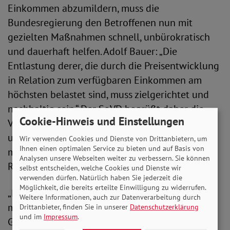
Einkommen abzumildern, muss die
Bundesregierung den Betroffenen nun mit
gezielten Maßnahmen schnell, unbürokratisch
und dauerhaft helfen. Adolf Bauer: „Die
Entlastung derer, die durch die Preisentwicklung
in Relation zum verfügbaren Einkommen am
höchsten belastet sind, muss zielgerichtet und
nachhaltig sein.“ Der SoVD begrüßt daher die
Cookie-Hinweis und Einstellungen
Vorschläge für eine Erhöhung der Regelsätze
und ein soziales Klimageld, das alle kleinen und
Wir verwenden Cookies und Dienste von Drittanbietern, um
Ihnen einen optimalen Service zu bieten und auf Basis von
mittleren Einkommen erreicht - also auch
Analysen unsere Webseiten weiter zu verbessern. Sie können
Rentner*innen und Arbeitslose.
selbst entscheiden, welche Cookies und Dienste wir
verwenden dürfen. Natürlich haben Sie jederzeit die
Möglichkeit, die bereits erteilte Einwilligung zu widerrufen.
„Bis dahin brauchen wir einen sofortigen
Weitere Informationen, auch zur Datenverarbeitung durch
monatlichen Zuschlag von 100 Euro für alle
Drittanbieter, finden Sie in unserer
Datenschutzerklärung
und im
Impressum
.
Grundsicherungsbeziehenden, ein weiteres