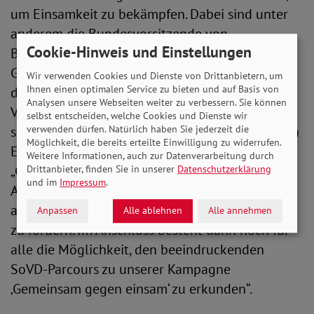
um Einsamkeit zu bekämpfen. Dabei sind unter
anderem die Bundesvorsitzende von
Cookie-Hinweis und Einstellungen
Bündnis90/Die Grünen, Ricarda Lang und SPD-
Generalsekretär Kevin Kühnert. Außerdem
Wir verwenden Cookies und Dienste von Drittanbietern, um
Ihnen einen optimalen Service zu bieten und auf Basis von
diskutieren die Gründerin der Tafeln und
Analysen unsere Webseiten weiter zu verbessern. Sie können
Vorsitzende der Berliner Tafel, Sabine Werth,
selbst entscheiden, welche Cookies und Dienste wir
verwenden dürfen. Natürlich haben Sie jederzeit die
sowie die Parasportlerin Kirsten Bruhn. Michaela
Möglichkeit, die bereits erteilte Einwilligung zu widerrufen.
Engelmeier erhofft sich hier wertvolle Impulse:
Weitere Informationen, auch zur Datenverarbeitung durch
„Gemeinsam wollen wir dabei Wege finden, um
Drittanbieter, finden Sie in unserer
Datenschutzerklärung
und im
Impressum
.
Armut und Einsamkeit endlich effektiv
anzugehen, sowie eine inklusivere Gesellschaft
Anpassen
Alle ablehnen
Alle annehmen
zu fördern. Im Anschluss besteht dann noch für
alle die Möglichkeit, den beeindruckenden
SoVD-Parcours zu unserer Kampagne
‚Gemeinsam gegen einsam‘ zu erkunden“.