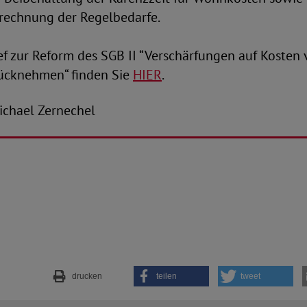
erechnung der Regelbedarfe.
f zur Reform des SGB II “Verschärfungen auf Kosten 
ücknehmen“ finden Sie
HIER
.
-Michael Zernechel
drucken
teilen
tweet