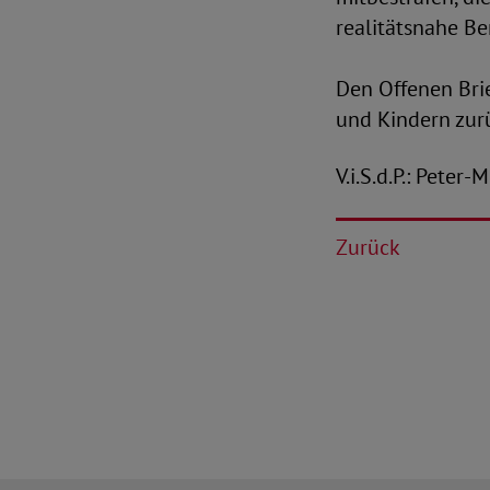
realitätsnahe B
Den Offenen Brie
und Kindern zur
V.i.S.d.P.: Peter
Zurück