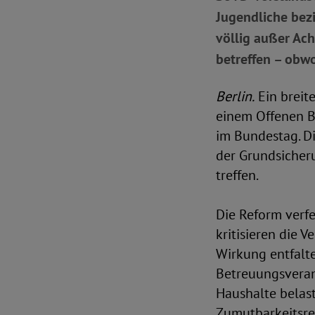
Jugendliche bezi
völlig außer Ach
betreffen – obwo
Berlin.
Ein breit
einem Offenen B
im Bundestag. D
der Grundsicher
treffen.
Die Reform verfe
kritisieren die 
Wirkung entfalt
Betreuungsveran
Haushalte belas
Zumutbarkeitsre