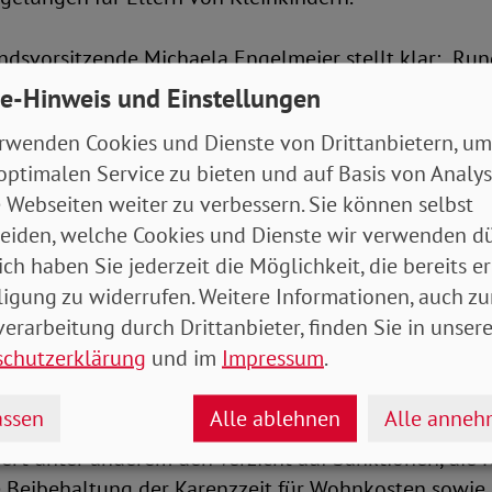
dsvorsitzende Michaela Engelmeier stellt klar: „Run
dliche beziehen Leistungen nach dem SGB II. In der 
e-Hinweis und Einstellungen
lig außer Acht gelassen, dass sie die geplanten Vers
rwenden Cookies und Dienste von Drittanbietern, um
reffen – obwohl sie nichts für ihre Lage können. We
optimalen Service zu bieten und auf Basis von Analy
eistungen gekürzt werden, verschärft das Kinderarmu
 Webseiten weiter zu verbessern. Sie können selbst
ld in der Familie bedeutet weniger Spielraum für g
eiden, welche Cookies und Dienste wir verwenden dü
material oder die soziale Teilhabe von Kindern. Wer 
ich haben Sie jederzeit die Möglichkeit, die bereits er
en Leistungen spart, spart an der Zukunft von Kinde
ligung zu widerrufen. Weitere Informationen, auch zu
Folgekosten für die gesamte Gesellschaft."
erarbeitung durch Drittanbieter, finden Sie in unsere
schutzerklärung
und im
Impressum
.
rfsgemeinschaft sei eine Familie mit minderjährigen 
enden. Sanktionen blieben daher nicht auf einzelne 
ssen
Alle ablehnen
Alle anne
rn träfen unmittelbar auch Schutzbefohlene und Part
dert unter anderem den Verzicht auf Sanktionen, die 
e Beibehaltung der Karenzzeit für Wohnkosten sowie 