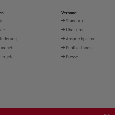
en
Verband
te
Standorte
ege
Über uns
inderung
Ansprechpartner
undheit
Publikationen
gergeld
Presse