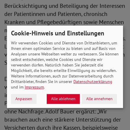
Berücksichtigung und Beteiligung der Interessen
der Patientinnen und Patienten, chronisch
Kranken und Pflegebedürftigen sowie Menschen
mit Behinderungen in den
Cookie-Hinweis und Einstellungen
Entscheidungsprozessen des Gesundheitswesens.
Wir verwenden Cookies und Dienste von Drittanbietern, um
Letztlich muss die Patientensicherheit insgesamt
Ihnen einen optimalen Service zu bieten und auf Basis von
verbessert werden, um einen wirklich wirksamen
Analysen unsere Webseiten weiter zu verbessern. Sie können
selbst entscheiden, welche Cookies und Dienste wir
Schutz vor Behandlungsfehlern zu erreichen.“
verwenden dürfen. Natürlich haben Sie jederzeit die
Möglichkeit, die bereits erteilte Einwilligung zu widerrufen.
Weitere Informationen, auch zur Datenverarbeitung durch
Das SoVD-Forderungspapier umfasst dabei vier
Drittanbieter, finden Sie in unserer
Datenschutzerklärung
wesentliche Punkte wie z.B. die Stärkung der
und im
Impressum
.
individuellen Patientenrechte, etwa durch eine
Anpassen
Alle ablehnen
Alle annehmen
Pflicht zur Information über Behandlungsfehler
ohne Nachfrage. Adolf Bauer ergänzt: „Wir
brauchen auch eine stärkere Unterstützung der
Versicherten durch ihre Kassen, beispielsweise