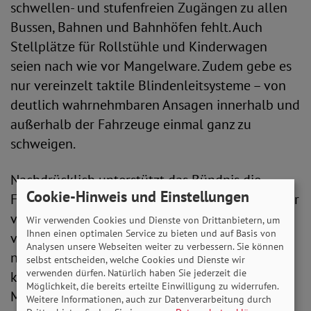
schwellen- und stufenfreien Zugängen zu allen
Bussen, Bahnen und Bahnhöfen fehlt. Auch
Stellplätze für Rollstühle und Kinderwagen
seien nach wie vor Mangelware. Zudem gebe es
nur vereinzelt taktile Blindenleitsysteme – von
deutlich wahrnehmbaren Ansagen innerhalb und
außerhalb der Fahrzeuge einmal ganz zu
schweigen.
Nachdrücklich unterstützt das Bündnis die
Cookie-Hinweis und Einstellungen
Forderung seines Mitgliedsverbandes VdK. Dieser
veranschlagt notwendige Investitionen in Höhe
Wir verwenden Cookies und Dienste von Drittanbietern, um
Ihnen einen optimalen Service zu bieten und auf Basis von
von 15 bis 20 Milliarden Euro, um die
Analysen unsere Webseiten weiter zu verbessern. Sie können
notwendige Barrierefreiheit umzusetzen. Dies
selbst entscheiden, welche Cookies und Dienste wir
verwenden dürfen. Natürlich haben Sie jederzeit die
könne im Rahmen des geplanten Ausbau- und
Möglichkeit, die bereits erteilte Einwilligung zu widerrufen.
Modernisierungspaktes für den ÖPNV erfolgen.
Weitere Informationen, auch zur Datenverarbeitung durch