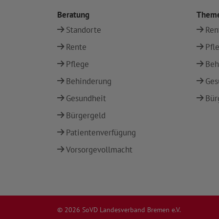
Beratung
Them
Standorte
Ren
Rente
Pfl
Pflege
Beh
Behinderung
Ges
Gesundheit
Bür
Bürgergeld
Patientenverfügung
Vorsorgevollmacht
© 2026 SoVD Landesverband Bremen e.V.