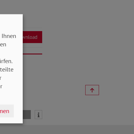
 Ihnen
Download
sen
rfen.
teilte
r
r
hmen
mail