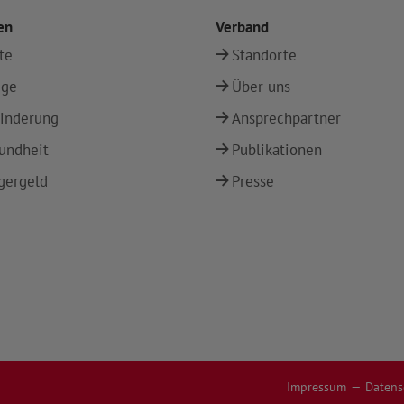
en
Verband
te
Standorte
ege
Über uns
inderung
Ansprechpartner
undheit
Publikationen
gergeld
Presse
Impressum
Datens