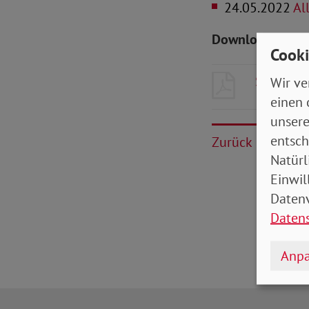
24.05.2022
All
Downloads zum 
Cooki
SoVD-Zei
Wir ve
einen 
unsere
entsch
Zurück
Natürl
Einwil
Datenv
Daten
Anpa