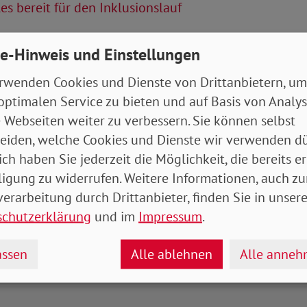
es bereit für den Inklusionslauf
Artikel
e-Hinweis und Einstellungen
tung Juni 2022 (Bremen, Hamburg)
- 7 MB
rwenden Cookies und Dienste von Drittanbietern, um
optimalen Service zu bieten und auf Basis von Analy
 Webseiten weiter zu verbessern. Sie können selbst
eiden, welche Cookies und Dienste wir verwenden dü
ich haben Sie jederzeit die Möglichkeit, die bereits er
ligung zu widerrufen. Weitere Informationen, auch zu
erarbeitung durch Drittanbieter, finden Sie in unsere
schutzerklärung
und im
Impressum
.
ssen
Alle ablehnen
Alle anne
drucken
teilen
tweet