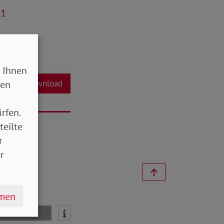
21
 Ihnen
sen
Download
rfen.
teilte
r
r
hmen
mail