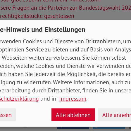
sere Fragen an die Parteien zur Bundestagswahl 20
rechtigkeitslücke geschlossen
e-Hinweis und Einstellungen
Artikel
rwenden Cookies und Dienste von Drittanbietern, um
tung Juli/August 2021
- 6 MB
optimalen Service zu bieten und auf Basis von Analy
 Webseiten weiter zu verbessern. Sie können selbst
eiden, welche Cookies und Dienste wir verwenden dü
ich haben Sie jederzeit die Möglichkeit, die bereits er
ligung zu widerrufen. Weitere Informationen, auch zu
erarbeitung durch Drittanbieter, finden Sie in unsere
schutzerklärung
und im
Impressum
.
ssen
Alle ablehnen
Alle anne
drucken
teilen
tweet