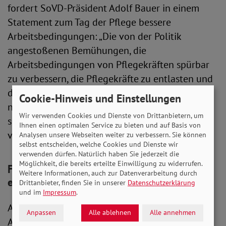
fordert SoVD-Präsident Adolf Bauer in einem
Statement zum Tag der Pflege bessere
Arbeitsbedingungen: „Die von der Politik
angestoßenen Bemühungen, die
Arbeitsbedingungen von Pflegekräften spürbar
zu verbessern, die Pflegekräfte zu entlasten und
die Ausbildung in der Pflege zu stärken, dürfen
Cookie-Hinweis und Einstellungen
nicht nur reine Absichtserklärungen bleiben,
Wir verwenden Cookies und Dienste von Drittanbietern, um
sondern müssen reale Verbesserungen
Ihnen einen optimalen Service zu bieten und auf Basis von
vorweisen.“
Analysen unsere Webseiten weiter zu verbessern. Sie können
selbst entscheiden, welche Cookies und Dienste wir
verwenden dürfen. Natürlich haben Sie jederzeit die
Möglichkeit, die bereits erteilte Einwilligung zu widerrufen.
Familienfreundliche Arbeitszeiten
Weitere Informationen, auch zur Datenverarbeitung durch
ermöglichen
Drittanbieter, finden Sie in unserer
Datenschutzerklärung
und im
Impressum
.
Ansätze dafür sind aus Sicht des SoVD bessere
Anpassen
Alle ablehnen
Alle annehmen
Arbeitszeitmodelle und Aufstiegschancen sowie