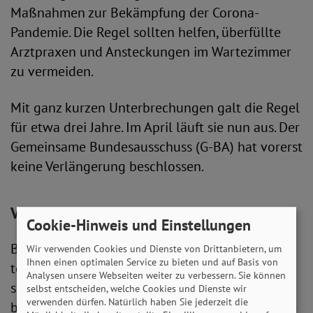
Maßnahmen zur Bekämpfung der Corona-
Pandemie. Die Regel sollten helfen, überfüllte
Arztpraxen und Ansteckungen im Wartezimmer
zu vermeiden.
Mit ganz kurzen Unterbrechungen galt die Regel
für etwa drei Jahre. Im April läuft sie nun aus. Der
Gemeinsame Bundesausschuss (G-BA) hat vorerst
keine Verlängerung beschlossen.
Videosprechstunde bleibt als Alternative
Cookie-Hinweis und Einstellungen
Bisher war es möglich, dass Ärzte nach
Wir verwenden Cookies und Dienste von Drittanbietern, um
Ihnen einen optimalen Service zu bieten und auf Basis von
telefonsicher Befragung Patient*innen für bis zu
Analysen unsere Webseiten weiter zu verbessern. Sie können
sieben Tage eine Arbeitsunfähigkeit
selbst entscheiden, welche Cookies und Dienste wir
verwenden dürfen. Natürlich haben Sie jederzeit die
bescheinigen. Diese konnte einmalig um weitere